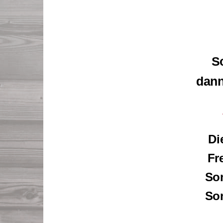
So
dann
Di
Fr
S
S