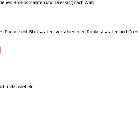
iedenen Rohkostsalaten und Dressing nach Wahl
kes Panade mit Blattsalaten, verschiedenen Rohkostsalaten und Dre
l
 Schmelzzwiebeln