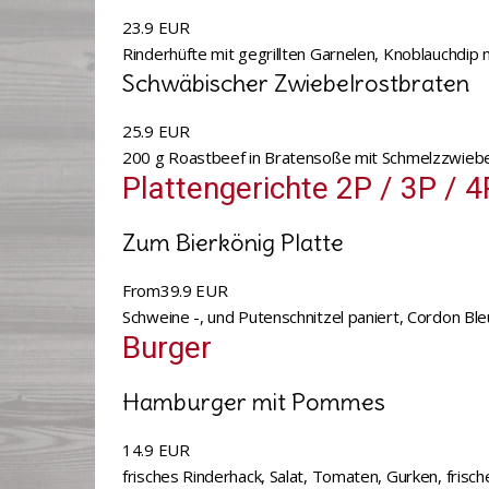
23.9 EUR
Rinderhüfte mit gegrillten Garnelen, Knoblauchdi
Schwäbischer Zwiebelrostbraten
25.9 EUR
200 g Roastbeef in Bratensoße mit Schmelzzwiebe
Plattengerichte 2P / 3P / 4
Zum Bierkönig Platte
From
39.9 EUR
Schweine -, und Putenschnitzel paniert, Cordon B
Burger
Hamburger mit Pommes
14.9 EUR
frisches Rinderhack, Salat, Tomaten, Gurken, fri