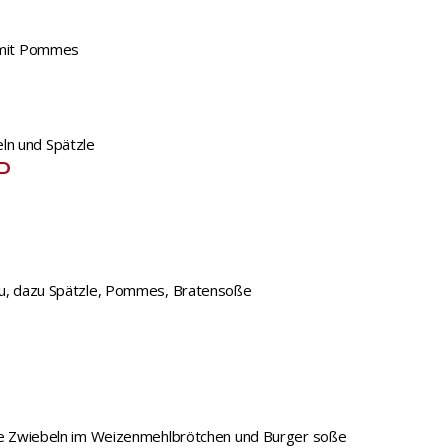
p mit Pommes
ln und Spätzle
P
leu, dazu Spätzle, Pommes, Bratensoße
sche Zwiebeln im Weizenmehlbrötchen und Burger soße